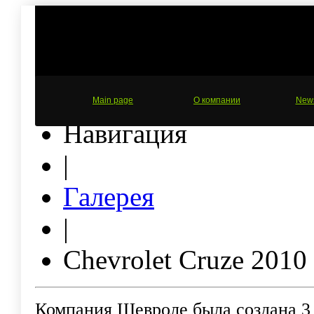
Main page
О компании
New
Навигация
|
Галерея
|
Chevrolet Cruze 2010
Компания Шевроле была создана 3 